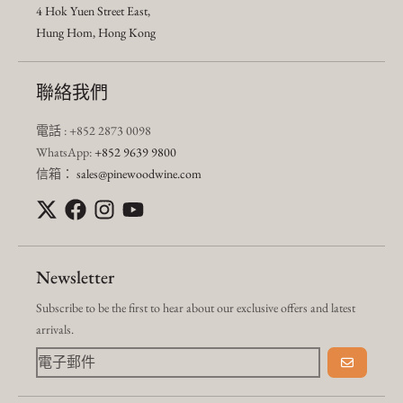
4 Hok Yuen Street East,
Hung Hom, Hong Kong
聯絡我們
電話 : +852 2873 0098
WhatsApp:
+852 9639 9800
信箱：
sales@pinewoodwine.com
Newsletter
Subscribe to be the first to hear about our exclusive offers and latest
arrivals.
去