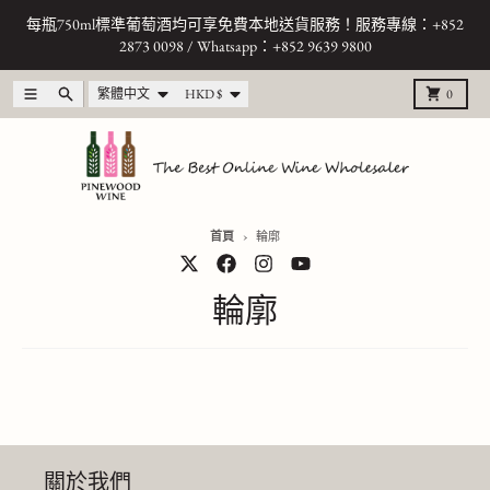
跳至內容
每瓶750ml標準葡萄酒均可享免費本地送貨服務！服務專線：+852
2873 0098 / Whatsapp：+852 9639 9800
語言
國家/地區
選單
搜尋
購物籃
繁體中文
HKD $
0
首頁
輪廓
輪廓
關於我們